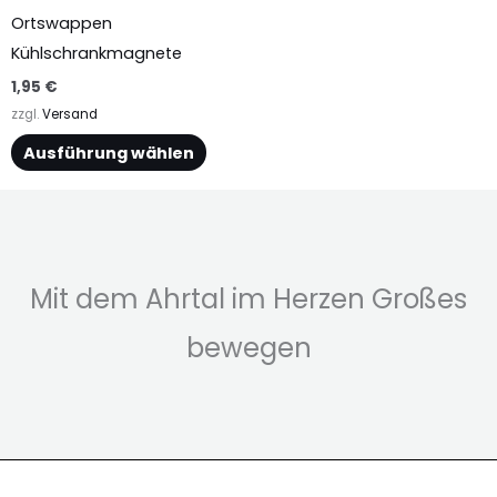
mehrere
Ortswappen
Varianten
Kühlschrankmagnete
auf.
1,95
€
Die
zzgl.
Versand
Optionen
Ausführung wählen
können
auf
der
Produktseite
gewählt
Mit dem Ahrtal im Herzen Großes
werden
bewegen