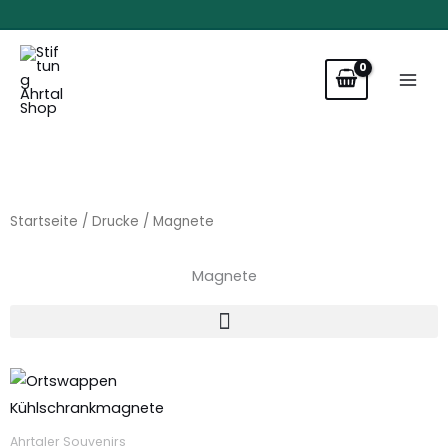
Zum
Inhalt
springen
Startseite
/
Drucke
/ Magnete
Magnete
Dieses
Produkt
weist
Ahrtaler Souvenirs