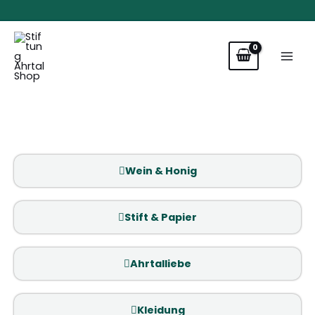
Zum
Inhalt
springen
Wein & Honig
Stift & Papier
Ahrtalliebe
Kleidung