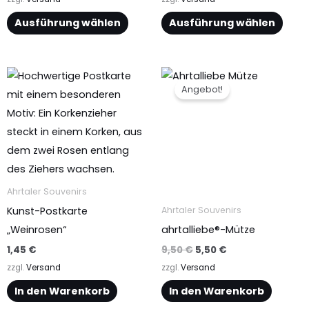
gewählt
gewählt
Ausführung wählen
Ausführung wählen
werden
werden
Ursprünglicher
Aktueller
Preis
Preis
Angebot!
war:
ist:
9,50 €
5,50 €.
Ahrtaler Souvenirs
Kunst-Postkarte
Ahrtaler Souvenirs
„Weinrosen“
ahrtalliebe®-Mütze
1,45
€
9,50
€
5,50
€
zzgl.
Versand
zzgl.
Versand
In den Warenkorb
In den Warenkorb