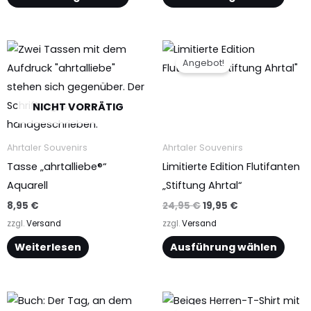
Ursprünglicher
Aktueller
Dieses
Preis
Preis
Angebot!
Produkt
war:
ist:
24,95 €
19,95 €.
weist
mehrere
NICHT VORRÄTIG
Varianten
auf.
Ahrtaler Souvenirs
Ahrtaler Souvenirs
Die
Tasse „ahrtalliebe®“
Limitierte Edition Flutifanten
Optionen
Aquarell
„Stiftung Ahrtal“
können
8,95
€
24,95
€
19,95
€
auf
zzgl.
Versand
zzgl.
Versand
der
Weiterlesen
Ausführung wählen
Produktseite
gewählt
werden
Ursprünglicher
Aktueller
Dieses
Dieses
Preis
Preis