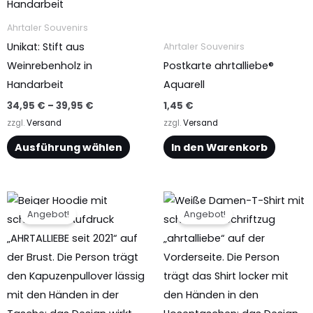
weist
mehrere
Ahrtaler Souvenirs
Varianten
Unikat: Stift aus
Ahrtaler Souvenirs
auf.
Weinrebenholz in
Postkarte ahrtalliebe®
Die
Handarbeit
Aquarell
Optionen
34,95
€
–
39,95
€
1,45
€
können
zzgl.
Versand
zzgl.
Versand
auf
Ausführung wählen
In den Warenkorb
der
Produktseite
gewählt
Ursprünglicher
Aktueller
Ursprünglicher
Aktueller
Dieses
Dieses
Preis
Preis
Preis
Preis
werden
Angebot!
Angebot!
Produkt
Produkt
war:
ist:
war:
ist:
37,95 €
34,50 €.
19,95 €
13,50 €.
weist
weist
mehrere
mehrere
Varianten
Varianten
auf.
auf.