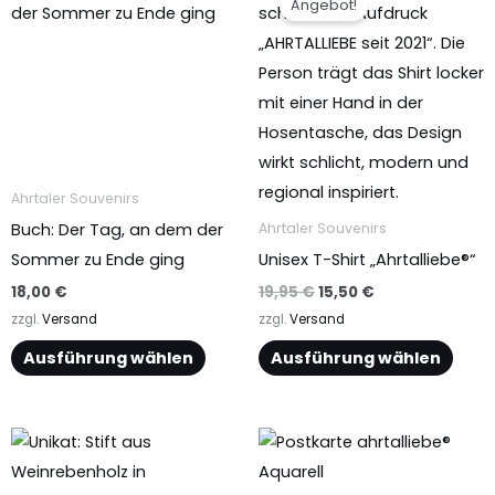
Angebot!
Produkt
Produkt
war:
ist:
19,95 €
15,50 €.
weist
weist
mehrere
mehrere
Varianten
Varianten
auf.
auf.
Die
Die
Optionen
Optionen
Ahrtaler Souvenirs
können
können
Buch: Der Tag, an dem der
Ahrtaler Souvenirs
auf
auf
Sommer zu Ende ging
Unisex T-Shirt „Ahrtalliebe®“
der
der
18,00
€
19,95
€
15,50
€
Produktseite
Produktseite
zzgl.
Versand
zzgl.
Versand
gewählt
gewählt
Ausführung wählen
Ausführung wählen
werden
werden
Preisspanne:
Dieses
34,95 €
Produkt
bis
39,95 €