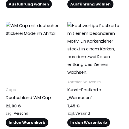
werden
werden
Ausführung wählen
Ausführung wählen
Ahrtaler Souvenirs
Kunst-Postkarte
Caps
Deutschland WM Cap
„Weinrosen“
22,00
€
1,45
€
zzgl.
Versand
zzgl.
Versand
In den Warenkorb
In den Warenkorb