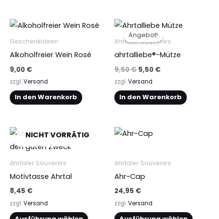
Ursprünglicher
Aktueller
Preis
Preis
Angebot!
war:
ist:
Geschenkideen
Ahrtaler Souvenirs
9,50 €
5,50 €.
Alkoholfreier Wein Rosé
ahrtalliebe®-Mütze
9,00
€
9,50
€
5,50
€
zzgl.
Versand
zzgl.
Versand
In den Warenkorb
In den Warenkorb
Dieses
Dieses
NICHT VORRÄTIG
Produkt
Produkt
weist
weist
Ahrtaler Souvenirs
Ahrtaler Souvenirs
mehrere
mehrere
Motivtasse Ahrtal
Ahr-Cap
Varianten
Varianten
8,45
€
24,95
€
auf.
auf.
zzgl.
Versand
zzgl.
Versand
Die
Die
Ausführung wählen
Ausführung wählen