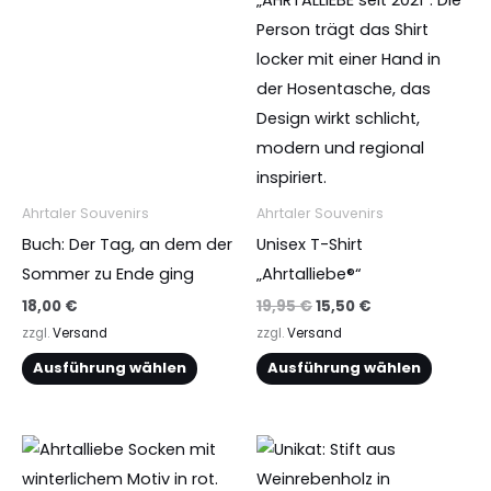
mehrere
mehrere
Varianten
Varianten
auf.
auf.
Die
Die
Optionen
Optionen
können
können
auf
auf
Ahrtaler Souvenirs
Ahrtaler Souvenirs
der
der
Buch: Der Tag, an dem der
Unisex T-Shirt
Produktseite
Produktseite
Sommer zu Ende ging
„Ahrtalliebe®“
gewählt
gewählt
18,00
€
19,95
€
15,50
€
werden
werden
zzgl.
Versand
zzgl.
Versand
Ausführung wählen
Ausführung wählen
Preisspanne
Dieses
Dieses
34,95 €
Produkt
Produkt
bis