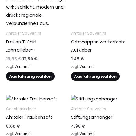
Optionen
Optionen
können
können
auf
auf
der
der
Ahrtaler Souvenirs
Ahrtaler Souvenirs
Produktseite
Produktseite
Frauen T-Shirt
Ortswappen wetterfeste
gewählt
gewählt
„ahrtalliebe®“
Aufkleber
werden
werden
19,95
€
13,50
€
1,45
€
zzgl.
Versand
zzgl.
Versand
Ausführung wählen
Ausführung wählen
Dieses
Dieses
Produkt
Produkt
Geschenkideen
Ahrtaler Souvenirs
weist
weist
Ahrtaler Traubensaft
Stiftungsanhänger
mehrere
mehrere
5,00
€
4,95
€
Varianten
Varianten
zzgl.
Versand
zzgl.
Versand