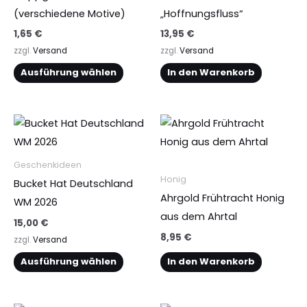
(verschiedene Motive)
„Hoffnungsfluss“
t
1,65
€
13,95
€
i
zzgl.
Versand
zzgl.
Versand
o
Ausführung wählen
In den Warenkorb
n
e
n
Dieses
k
Produkt
ö
weist
Geschenkideen
n
mehrere
Honig
Bucket Hat Deutschland
n
Varianten
Ahrgold Frühtracht Honig
WM 2026
e
auf.
aus dem Ahrtal
n
15,00
€
Die
8,95
€
a
zzgl.
Versand
Optionen
u
Ausführung wählen
In den Warenkorb
können
f
auf
d