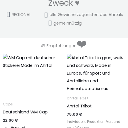
Zweck ♥
REGIONAL
alle Gewinne zugunsten des Ahrtals
ge­mein­nüt­zig
❤️
🎁 Empfehlungen
Dieses
Produkt
weist
mehrere
Varianten
auf.
ahrtalliebe®
Die
Caps
Ahrtal Trikot
Optionen
Deutschland WM Cap
75,00
€
können
22,00
€
Individuelle Produktion. Versand
auf
zzgl.
Versand
ca. 4 Wochen