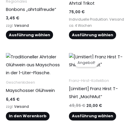
Regionales
Ahrtal Trikot
ä
Optionen
Optionen
Bonbons „ahrtalfreude“
75,00
€
h
können
können
3,45
€
Individuelle Produktion. Versand
l
auf
auf
zzgl.
Versand
ca. 4 Wochen
t
der
der
Ausführung wählen
Ausführung wählen
w
Produktseite
Produktseite
e
gewählt
gewählt
r
werden
werden
Ursprünglicher
Aktueller
Dieses
Preis
Preis
d
Angebot!
Produkt
war:
ist:
e
49,95 €
20,00 €.
weist
n
mehrere
Franz-Hirst-Kollektion
Geschenkideen
Varianten
[Limitiert] Franz Hirst T-
Mayschosser Glühwein
auf.
Shirt „MachMut“
6,45
€
Die
49,95
€
20,00
€
zzgl.
Versand
Optionen
In den Warenkorb
Ausführung wählen
können
auf