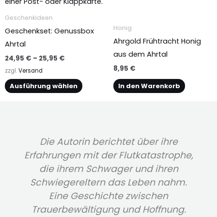
Optionen
können
Geschenkideen
auf
Honig
Geschenkset: Genussbox
der
Ahrgold Frühtracht Honig
Ahrtal
Produktseite
aus dem Ahrtal
24,95
€
–
25,95
€
gewählt
8,95
€
zzgl.
Versand
werden
Ausführung wählen
In den Warenkorb
Die Autorin berichtet über ihre
Erfahrungen mit der Flutkatastrophe,
die ihrem Schwager und ihren
Schwiegereltern das Leben nahm.
Eine Geschichte zwischen
Trauerbewältigung und Hoffnung.