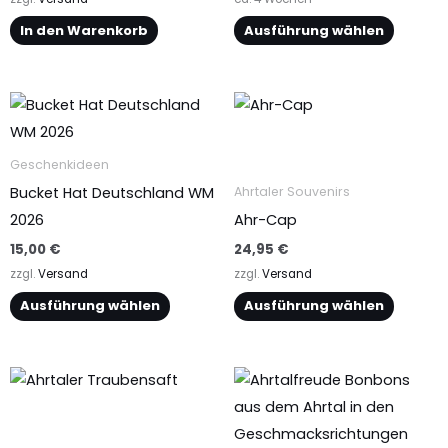
der
In den Warenkorb
Ausführung wählen
Produktseite
gewählt
Dieses
Dieses
werden
Produkt
Produkt
weist
weist
Geschenkideen
mehrere
mehrere
Bucket Hat Deutschland WM
Ahrtaler Souvenirs
Varianten
Varianten
2026
Ahr-Cap
auf.
auf.
15,00
€
24,95
€
Die
Die
zzgl.
Versand
zzgl.
Versand
Optionen
Optionen
Ausführung wählen
Ausführung wählen
können
können
auf
auf
der
der
Dieses
Dieses
Produktseite
Produktseite
Produkt
Produkt
gewählt
gewählt
weist
weist