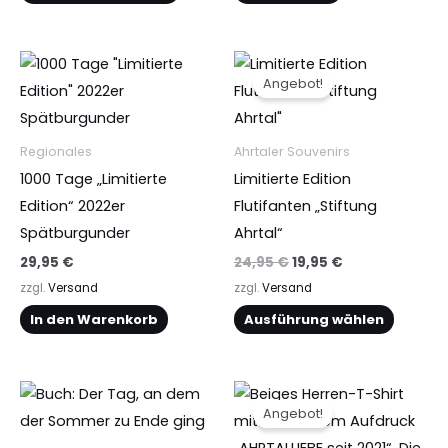
Ursprünglicher
Aktueller
Dieses
Preis
Preis
Angebot!
Produkt
war:
ist:
24,95 €
19,95 €.
weist
mehrere
Regionales
Ahrtaler Souvenirs
Varianten
1000 Tage „Limitierte
Limitierte Edition
auf.
Edition“ 2022er
Flutifanten „Stiftung
Die
Spätburgunder
Ahrtal“
Optionen
29,95
€
24,95
€
19,95
€
können
zzgl.
Versand
zzgl.
Versand
auf
In den Warenkorb
Ausführung wählen
der
Produktseite
gewählt
Ursprünglicher
Aktueller
Dieses
Dieses
Preis
Preis
werden
Angebot!
Produkt
Produkt
war:
ist:
19,95 €
15,50 €.
weist
weist