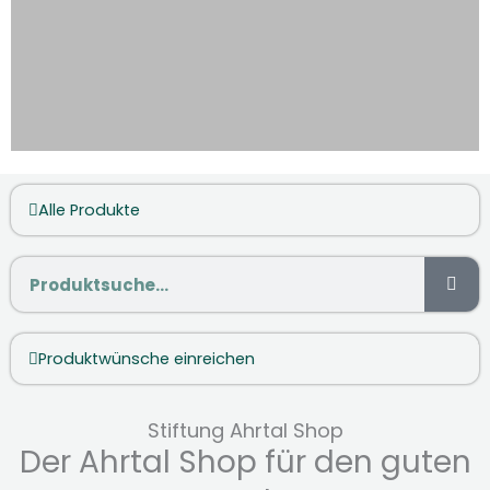
AHR-Caps
Alle Produkte
Hochwertige Basecaps mit
einzigartigem AHR-Stick in 3D MADE
IM AHRTAL.
Suche
Hier klicken
Produktwünsche einreichen
Stiftung Ahrtal Shop
Der Ahrtal Shop für den guten