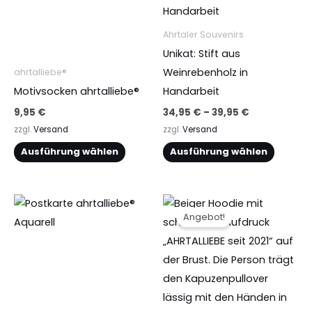
39,95 €
weist
weist
mehrere
mehrere
Ahrtaler Souvenirs
Varianten
Varianten
Unikat: Stift aus
auf.
auf.
Weinrebenholz in
ahrtalliebe®
Die
Die
Motivsocken ahrtalliebe®
Handarbeit
Optionen
Optionen
9,95
€
34,95
€
–
39,95
€
können
können
zzgl.
Versand
zzgl.
Versand
auf
auf
Ausführung wählen
Ausführung wählen
der
der
Produktseite
Produktseite
gewählt
gewählt
Ursprünglicher
Aktueller
Dieses
Preis
Preis
werden
werden
Angebot!
Produkt
war:
ist:
37,95 €
34,50 €.
weist
mehrere
Varianten
auf.