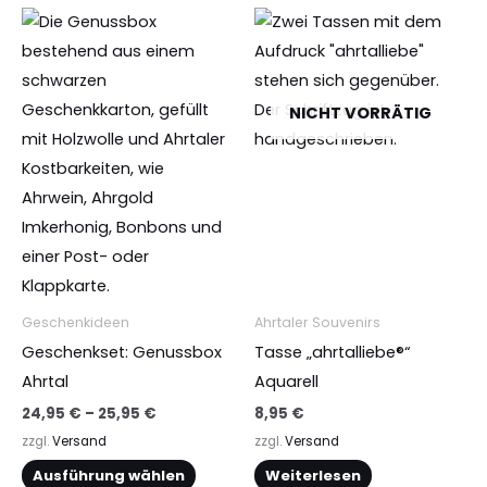
der
Preisspanne:
Dieses
24,95 €
Produktseite
Produkt
bis
25,95 €
gewählt
weist
werden
mehrere
NICHT VORRÄTIG
Varianten
auf.
Die
Optionen
können
auf
der
Geschenkideen
Ahrtaler Souvenirs
Produktseite
Geschenkset: Genussbox
Tasse „ahrtalliebe®“
gewählt
Ahrtal
Aquarell
werden
24,95
€
–
25,95
€
8,95
€
zzgl.
Versand
zzgl.
Versand
Ausführung wählen
Weiterlesen