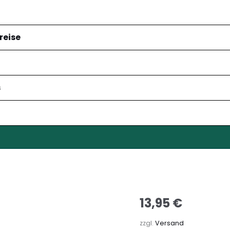
reise
s
er Spätburgunder „Hoffnungsf
Startseite
/
Regionales
13,95
€
zzgl.
Versand