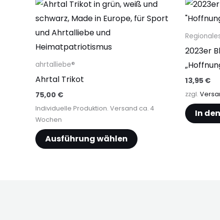
Dieses
Produkt
weist
Regionale
mehrere
2023er B
Varianten
„Hoffnun
ahrtalliebe®
auf.
Ahrtal Trikot
13,95
€
Die
75,00
€
zzgl.
Versa
Optionen
Individuelle Produktion. Versand ca. 4
In de
können
Wochen
auf
Ausführung wählen
der
Produktseite
gewählt
werden