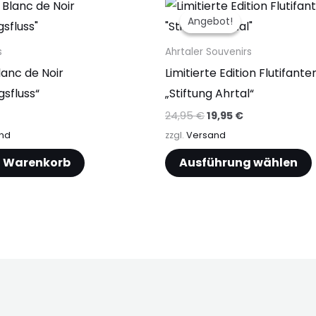
Ursprünglicher
Aktueller
Preis
Preis
Angebot!
Angebot!
war:
ist:
24,95 €
19,95 €.
s
Ahrtaler Souvenirs
lanc de Noir
Limitierte Edition Flutifante
gsfluss“
„Stiftung Ahrtal“
a
24,95
€
19,95
€
nd
zzgl.
Versand
n Warenkorb
Ausführung wählen