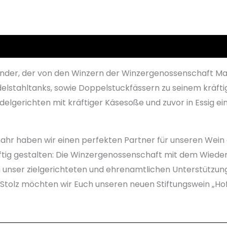
Bewertet mit
2
5.00
von 5,
basierend auf
Kundenbewertungen
Rezensionen (2)
gunder, der von den Winzern der Winzergenossenschaft 
 Edelstahltanks, sowie Doppelstuckfässern zu seinem krä
udelgerichten mit kräftiger Käsesoße und zuvor in Essig
 haben wir einen perfekten Partner für unseren Wein ge
äftig gestalten: Die Winzergenossenschaft mit dem Wiede
unser zielgerichteten und ehrenamtlichen Unterstützung 
 Stolz möchten wir Euch unseren neuen Stiftungswein
„Ho