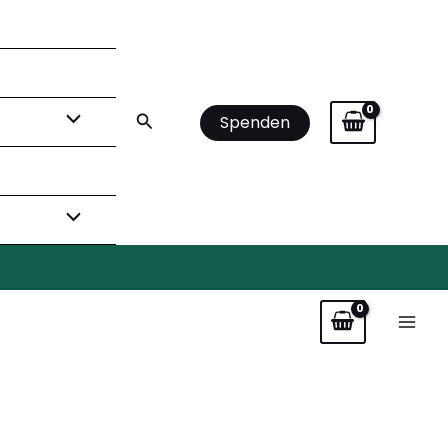
Suchen
Spenden
luss“
/
Wein
/ 2022er Spätburgunder „Hoffnungsfluss“