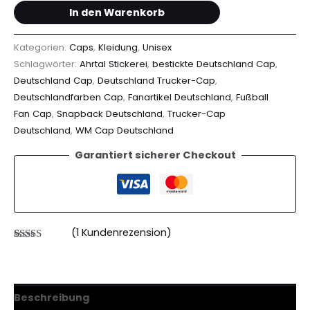
In den Warenkorb
Kategorien:
Caps
,
Kleidung
,
Unisex
Schlagwörter:
Ahrtal Stickerei
,
bestickte Deutschland Cap
,
Deutschland Cap
,
Deutschland Trucker-Cap
,
Deutschlandfarben Cap
,
Fanartikel Deutschland
,
Fußball
Fan Cap
,
Snapback Deutschland
,
Trucker-Cap
Deutschland
,
WM Cap Deutschland
Garantiert sicherer Checkout
(
1
Kundenrezension)
Bewertet
1
mit
5.00
von 5,
basierend
auf
Beschreibung
Kundenbewertung