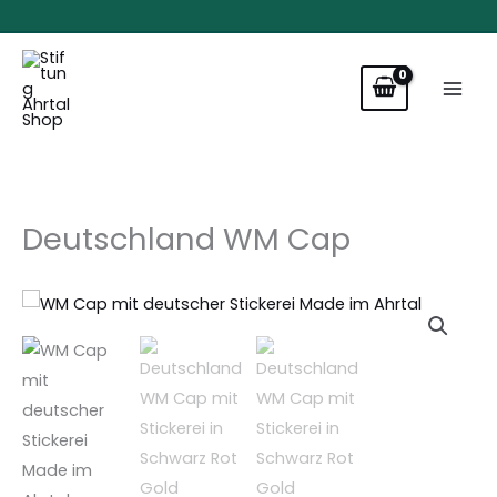
Cap
Zum
Menge
Inhalt
springen
Deutschland WM Cap
Deutschland
WM
Cap
Menge