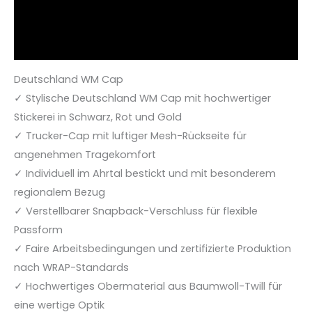
Zusätzliche Informationen
Rezensionen (1)
Deutschland WM Cap
✓ Stylische Deutschland WM Cap mit hochwertiger
Stickerei in Schwarz, Rot und Gold
✓ Trucker-Cap mit luftiger Mesh-Rückseite für
angenehmen Tragekomfort
✓ Individuell im Ahrtal bestickt und mit besonderem
regionalem Bezug
✓ Verstellbarer Snapback-Verschluss für flexible
Passform
✓ Faire Arbeitsbedingungen und zertifizierte Produktion
nach WRAP-Standards
✓ Hochwertiges Obermaterial aus Baumwoll-Twill für
eine wertige Optik