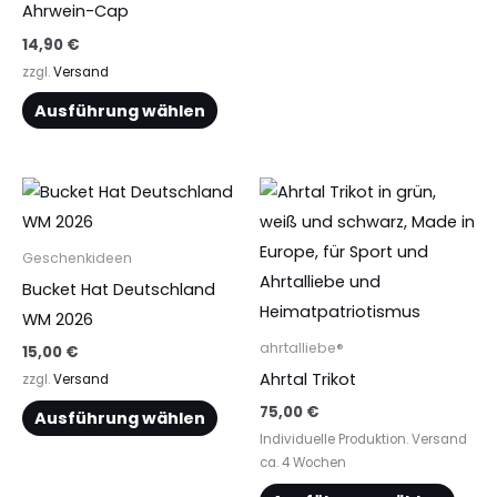
der
der
Ahrwein-Cap
Produktseite
Produ
14,90
€
gewählt
gewä
zzgl.
Versand
werden
werd
Ausführung wählen
Dieses
Dies
Produkt
Prod
weist
weist
Geschenkideen
mehrere
mehr
Bucket Hat Deutschland
Varianten
Vari
WM 2026
auf.
auf.
ahrtalliebe®
15,00
€
Die
Die
Ahrtal Trikot
zzgl.
Versand
Optionen
Opti
75,00
€
Ausführung wählen
können
könn
Individuelle Produktion. Versand
auf
auf
ca. 4 Wochen
der
der