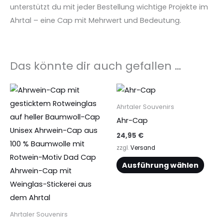
unterstützt du mit jeder Bestellung wichtige Projekte im
Ahrtal – eine Cap mit Mehrwert und Bedeutung.
Das könnte dir auch gefallen …
Dieses
Dies
Produkt
Prod
Ahrtaler Souvenirs
weist
weist
Ahr-Cap
mehrere
mehr
24,95
€
Varianten
Vari
zzgl.
Versand
auf.
auf.
Ausführung wählen
Die
Die
Optionen
Opti
können
könn
auf
auf
Ahrtaler Souvenirs