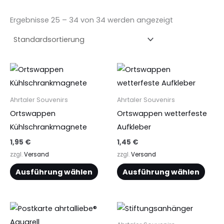
Ergebnisse 25 – 34 von 34 werden angezeigt
Dieses
Dies
Produkt
Prod
weist
weist
Ahrtaler Souvenirs
Ahrtaler Souvenirs
mehrere
mehr
Ortswappen
Ortswappen wetterfeste
Varianten
Vari
Kühlschrankmagnete
Aufkleber
auf.
auf.
1,95
€
1,45
€
Die
Die
zzgl.
Versand
zzgl.
Versand
Optionen
Opti
Ausführung wählen
Ausführung wählen
können
könn
auf
auf
der
der
Dies
Produktseite
Produ
Prod