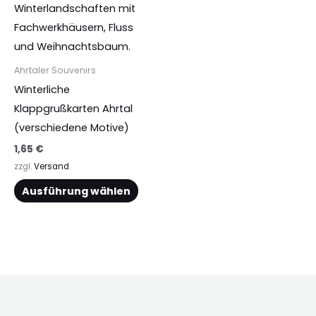
Produktseite
Produ
gewählt
gewä
werden
werd
Ahrtaler Souvenirs
Winterliche
Klappgrußkarten Ahrtal
(verschiedene Motive)
1,65
€
zzgl.
Versand
Ausführung wählen