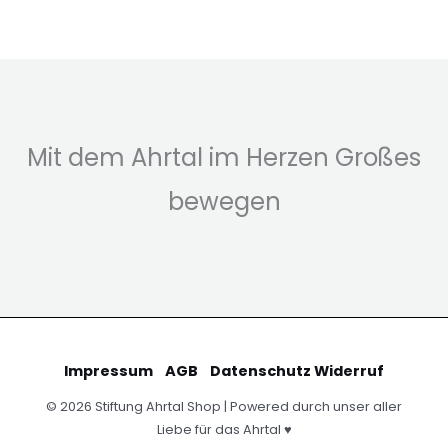
der
Produktseite
gewählt
werden
Mit dem Ahrtal im Herzen Großes
bewegen
Impressum
AGB
Datenschutz
Widerruf
© 2026 Stiftung Ahrtal Shop | Powered durch unser aller
Liebe für das Ahrtal ♥