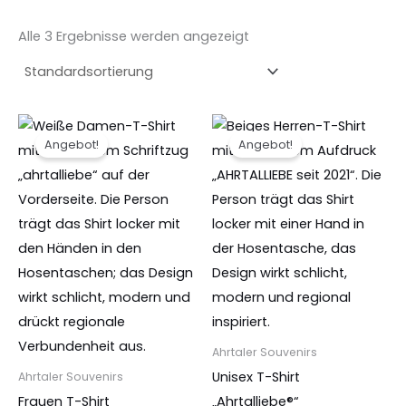
Alle 3 Ergebnisse werden angezeigt
Ursprünglicher
Aktueller
Ursprünglicher
Aktueller
Dieses
Dies
Preis
Preis
Preis
Preis
Angebot!
Angebot!
Produkt
Prod
war:
ist:
war:
ist:
19,95 €
13,50 €.
19,95 €
15,50 €.
weist
weist
mehrere
mehr
Varianten
Vari
auf.
auf.
Die
Die
Optionen
Opti
können
könn
auf
auf
Ahrtaler Souvenirs
der
der
Unisex T-Shirt
Ahrtaler Souvenirs
Produktseite
Produ
Frauen T-Shirt
„Ahrtalliebe®“