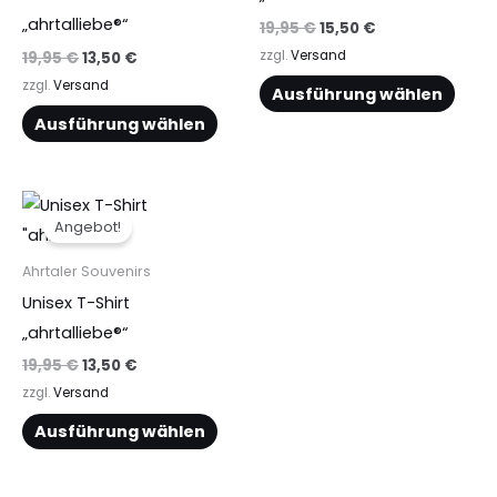
gewählt
gewä
„ahrtalliebe®“
19,95
€
15,50
€
werden
werd
zzgl.
Versand
19,95
€
13,50
€
zzgl.
Versand
Ausführung wählen
Ausführung wählen
Ursprünglicher
Aktueller
Dieses
Preis
Preis
Angebot!
Produkt
war:
ist:
19,95 €
13,50 €.
weist
Ahrtaler Souvenirs
mehrere
Unisex T-Shirt
Varianten
„ahrtalliebe®“
auf.
19,95
€
13,50
€
Die
zzgl.
Versand
Optionen
Ausführung wählen
können
auf