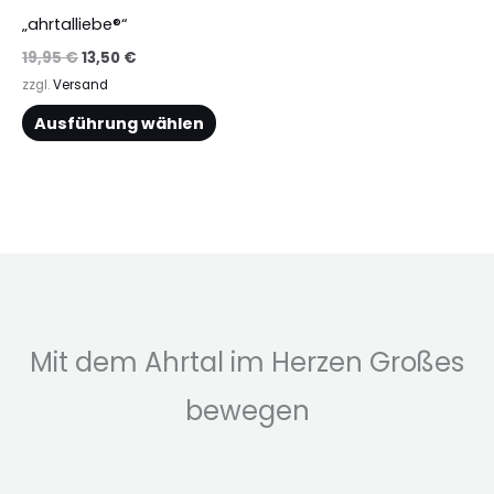
gewählt
„ahrtalliebe®“
werden
19,95
€
13,50
€
zzgl.
Versand
Ausführung wählen
Mit dem Ahrtal im Herzen Großes
bewegen