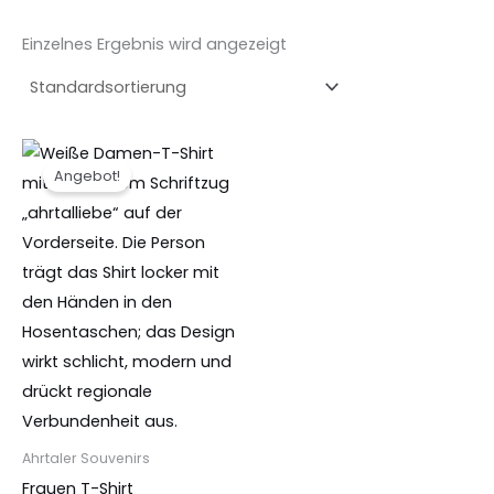
Einzelnes Ergebnis wird angezeigt
Ursprünglicher
Aktueller
Dieses
Preis
Preis
Angebot!
Produkt
war:
ist:
19,95 €
13,50 €.
weist
mehrere
Varianten
auf.
Die
Optionen
können
auf
der
Ahrtaler Souvenirs
Produktseite
Frauen T-Shirt