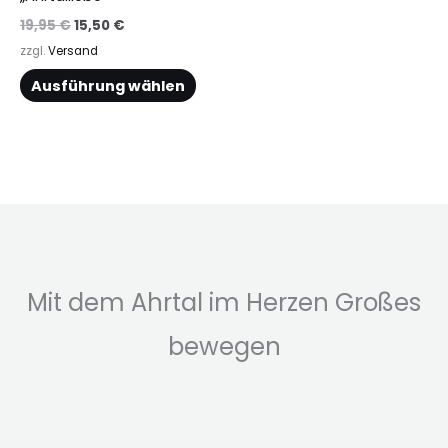
gewählt
gewä
19,95
€
15,50
€
werden
werd
zzgl.
Versand
Ausführung wählen
Mit dem Ahrtal im Herzen Großes
bewegen