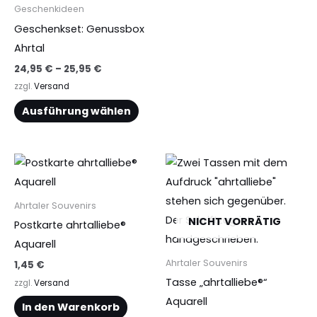
der
der
Geschenkideen
Produktseite
Produ
Geschenkset: Genussbox
gewählt
gewä
Ahrtal
werden
werd
24,95
€
–
25,95
€
zzgl.
Versand
Ausführung wählen
Ahrtaler Souvenirs
NICHT VORRÄTIG
Postkarte ahrtalliebe®
Aquarell
Ahrtaler Souvenirs
1,45
€
Tasse „ahrtalliebe®“
zzgl.
Versand
Aquarell
In den Warenkorb