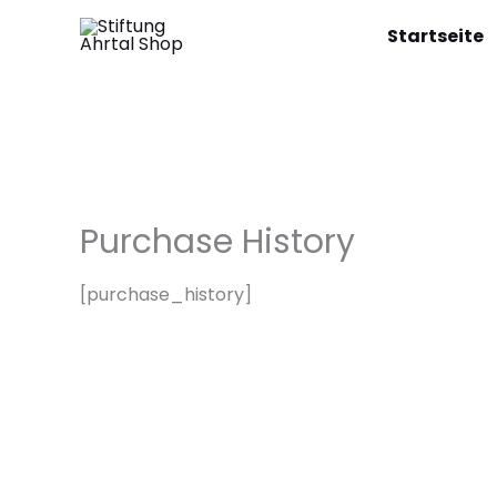
Zum
Startseite
Inhalt
springen
Purchase History
[purchase_history]