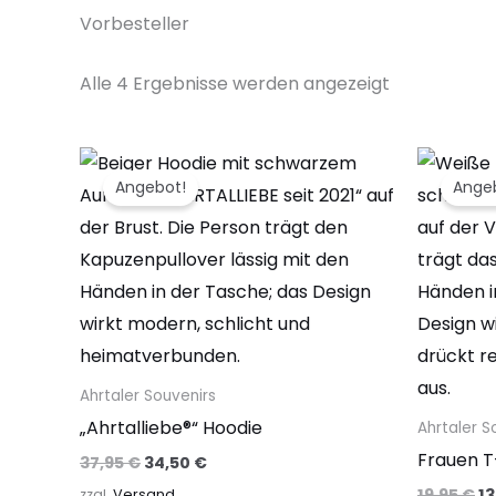
Vorbesteller
Alle 4 Ergebnisse werden angezeigt
Ursprünglicher
Aktueller
Ur
Dieses
Preis
Preis
Pr
Angebot!
Ange
Produkt
war:
ist:
wa
37,95 €
34,50 €.
19
weist
mehrere
Varianten
auf.
Die
Optionen
Ahrtaler Souvenirs
können
„Ahrtalliebe®“ Hoodie
Ahrtaler S
auf
Frauen T-
37,95
€
34,50
€
der
19,95
€
1
zzgl.
Versand