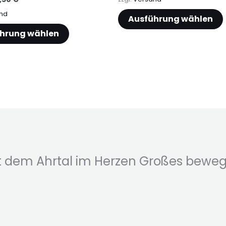
Produktseite
nd
Ausführung wählen
gewählt
hrung wählen
werden
t dem Ahrtal im Herzen Großes bewe